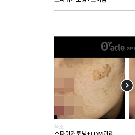
색소
스타워커토닝+LDM관리