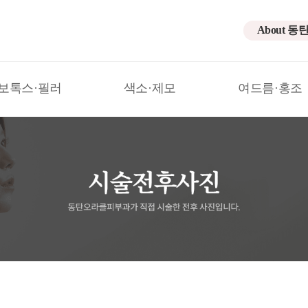
About 동
보톡스·필러
색소·제모
여드름·홍조