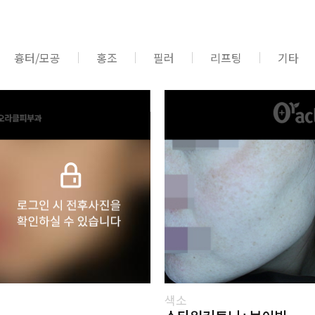
흉터/모공
홍조
필러
리프팅
기타
색소