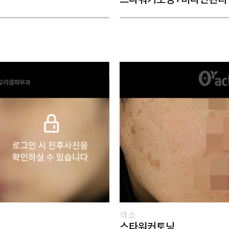
색소
스타워커토닝