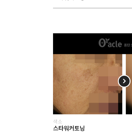
색소
스타워커토닝