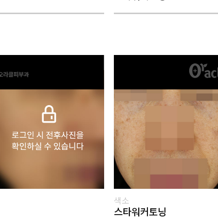
색소
스타워커토닝