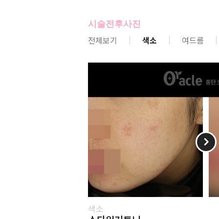
시술전후사진
전체보기
색소
여드름
색소