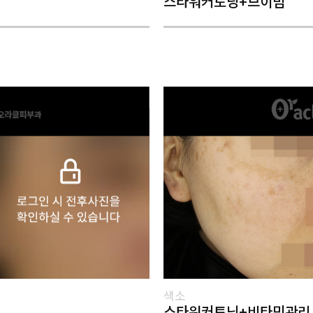
스타워커토닝+브이빔
색소
스타워커토닝+비타민관리