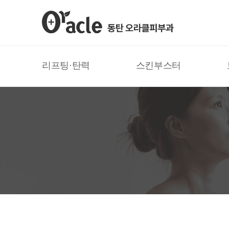
리프팅·탄력
스킨부스터