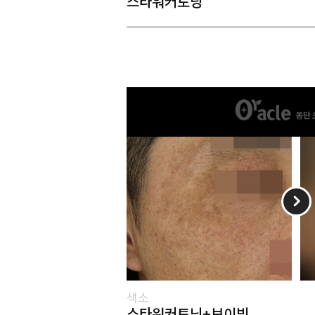
스타워커토닝
색소
스타워커토닝+브이빔