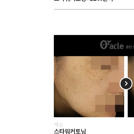
색소
스타워커토닝