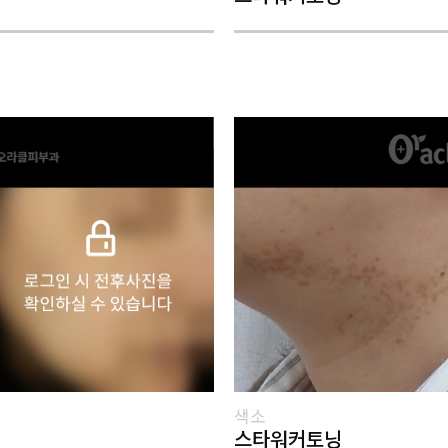
색소
스타워커토닝