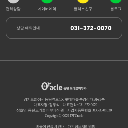
전화상담
네이버예약
플러스친구
블로그
031-372-0070
상담·예약안내
경기도 화성시 동탄역로 150 롯데캐슬 분양상가 B동 3층
대표자명 : 정우석
대표전화 : 031-372-0070
상호명: 동탄 오라클 피부과 의원
사업자등록번호 : 835-33-01039
Copyright ⓒ 2021 DT Oracle
비급여 진료비 안내
개인정보처리방침