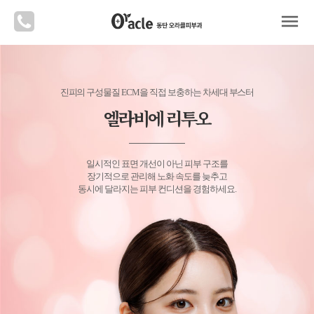
menu
진피의 구성물질 ECM을 직접 보충하는 차세대 부스터
엘라비에 리투오
일시적인 표면 개선이 아닌 피부 구조를
장기적으로 관리해 노화 속도를 늦추고
동시에 달라지는 피부 컨디션을 경험하세요.