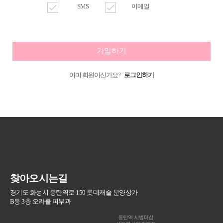
check
SMS
check
이메일
가입하기
이미 회원이신가요?
로그인하기
찾아오시는길
경기도 화성시 동탄역로 150 롯데캐슬 분양상가
B동 3층 오라클 피부과