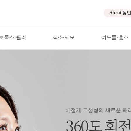
About 동
보톡스·필러
색소·제모
여드름·홍조
비절개 코성형의 새로운 패
360도 회