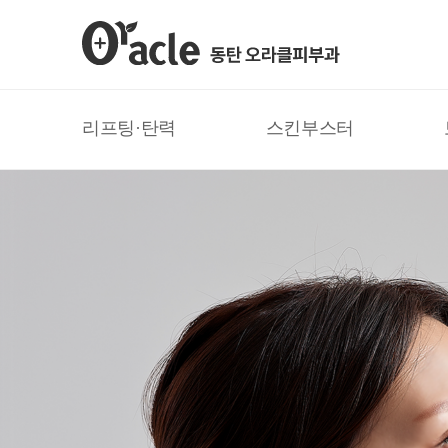
리프팅·탄력
스킨부스터