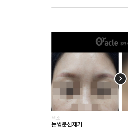
색소
눈썹문신제거