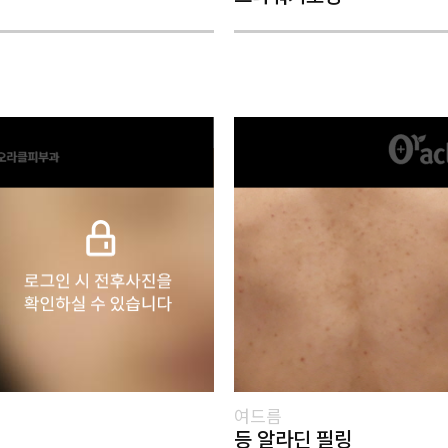
여드름
등 알라딘 필링