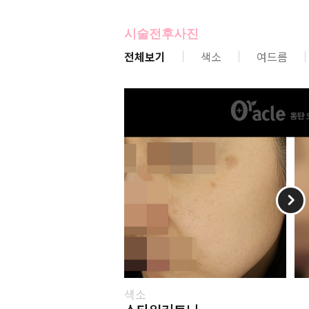
시술전후사진
전체보기
색소
여드름
색소