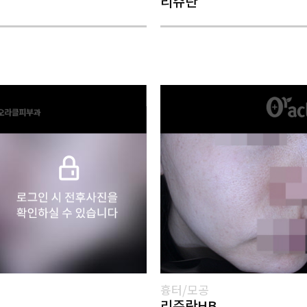
리쥬란
흉터/모공
리쥬란HB