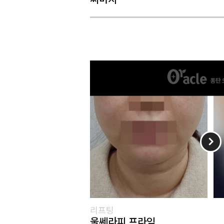
리프팅
울쎄라피 프라임