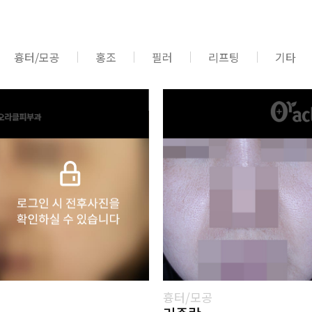
흉터/모공
홍조
필러
리프팅
기타
흉터/모공