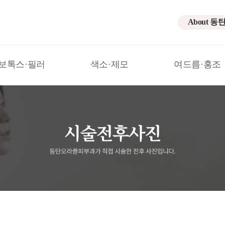
About 동
보톡스·필러
색소·제모
여드름·홍조