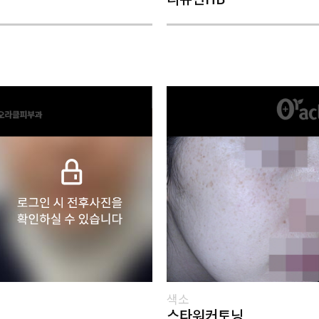
색소
스타워커토닝