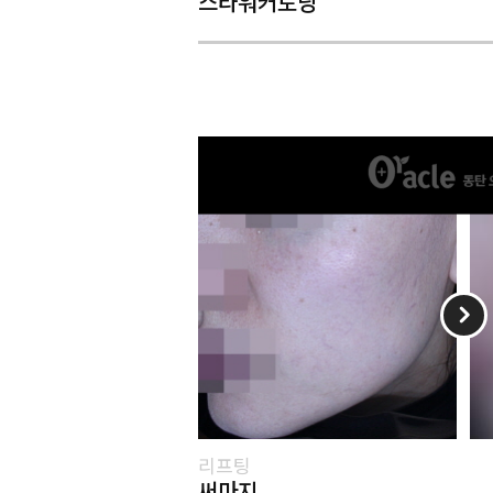
스타워커토닝
리프팅
써마지