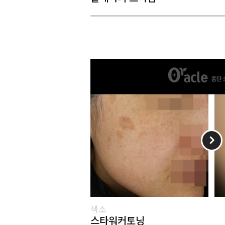
색소
스타워커토닝