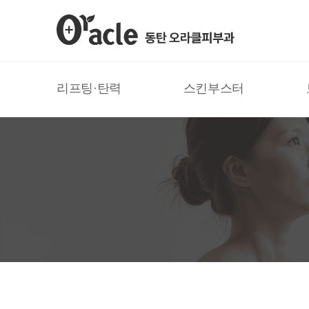
리프팅·탄력
스킨부스터