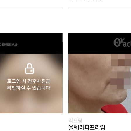
리프팅
울쎄라피프라임